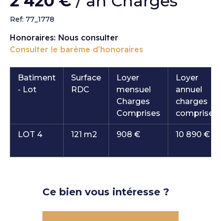
2 420 €
/ an Charges
Ref: 77_1778
Honoraires: Nous consulter
Consulter le barème d'honoraires
Batiment
Surface
Loyer
Loyer
- Lot
RDC
mensuel
annuel
Charges
charges
Comprises
comprises
LOT 4
121 m2
908 €
10 890 €
Ce bien vous intéresse ?