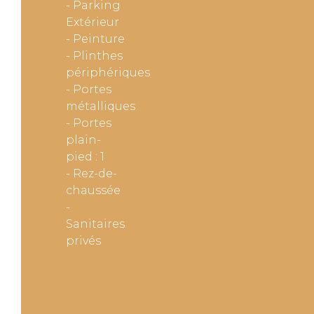
- Parking
Extérieur
- Peinture
- Plinthes
périphériques
- Portes
métalliques
- Portes
plain-
pied : 1
- Rez-de-
chaussée
-
Sanitaires
privés