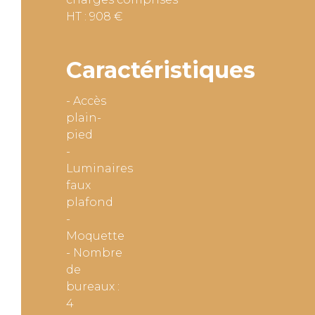
HT : 908 €
Caractéristiques
- Accès
plain-
pied
-
Luminaires
faux
plafond
-
Moquette
- Nombre
de
bureaux :
4