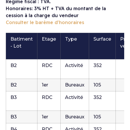
Régime fiscal : TVA.
Honoraires: 3% HT + TVA du montant de la
cession à la charge du vendeur
Consulter le barème d'honoraires
Batiment
Etage
Type
Surface
Prix
- Lot
ven
B2
RDC
Activité
352
B2
1er
Bureaux
105
B3
RDC
Activité
352
B3
1er
Bureaux
105
B4
RDC
Activité
352