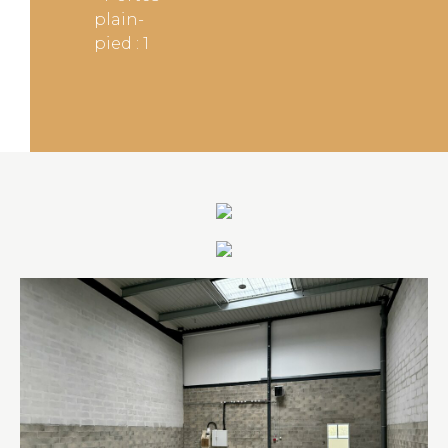
plain-
pied : 1