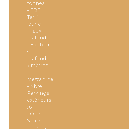
tonnes
- EDF
Tarif
jaune
- Faux
plafond
- Hauteur
sous
plafond :
7 mètres
-
Mezzanine
- Nbre
Parkings
extérieurs
: 6
- Open
Space
- Portes