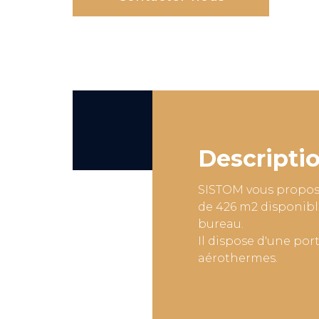
Descripti
SISTOM vous propose 
de 426 m2 disponib
bureau.
Il dispose d'une port
aérothermes.