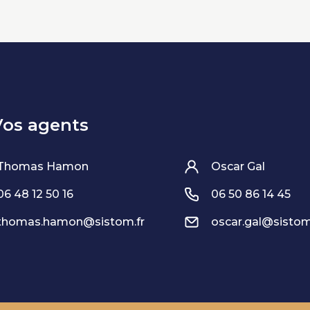
Vos agents
Thomas Hamon
Oscar Gal
06 48 12 50 16
06 50 86 14 45
thomas.hamon@sistom.fr
oscar.gal@sistom