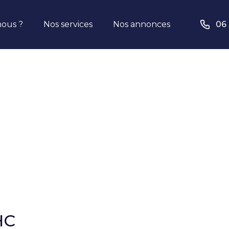
ous ?
Nos services
Nos annonces
06 
HC