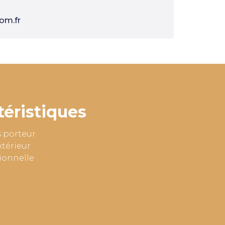
om.fr
téristiques
s porteur
xtérieur
tionnelle