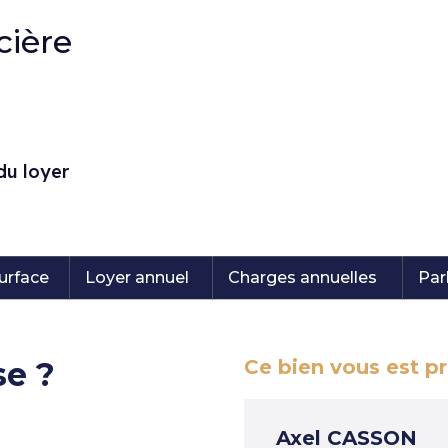
cière
du loyer
urface
Loyer annuel
Charges annuelles
Par
se ?
Ce bien vous est p
Axel CASSON