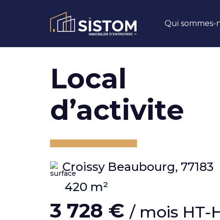
Qui sommes-n
local
d’activite
Croissy Beaubourg, 77183
420 m²
3 728 €
/ mois HT-