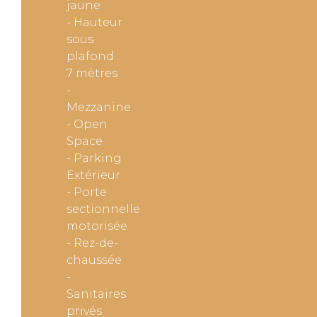
jaune
- Hauteur
sous
plafond :
7 mètres
-
Mezzanine
- Open
Space
- Parking
Extérieur
- Porte
sectionnelle
motorisée
- Rez-de-
chaussée
-
Sanitaires
privés