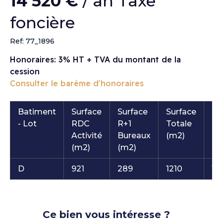
14 520 €
/ an Taxe
foncière
Ref: 77_1896
Honoraires: 3% HT + TVA du montant de la
cession
Consulter le barème d'honoraires
Batiment
Surface
Surface
Surface
Su
- Lot
RDC
R+1
Totale
Fo
Activité
Bureaux
(m2)
(m
(m2)
(m2)
D
921
289
1210
15
Ce bien vous intéresse ?