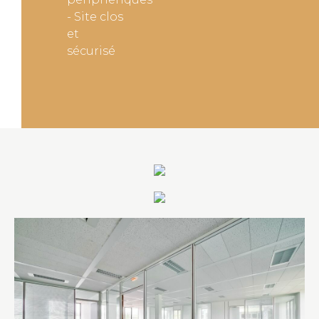
- Site clos
et
sécurisé